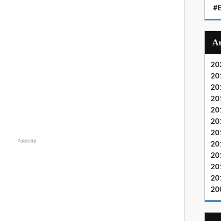
#E
20
20
20
20
20
20
20
Publicité
20
20
20
20
20