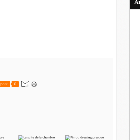
post
0