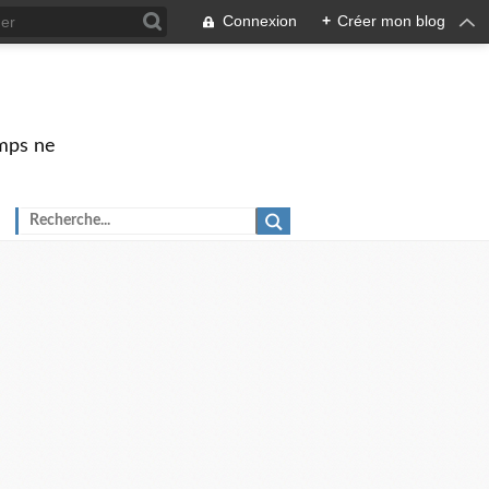
Connexion
+
Créer mon blog
emps ne