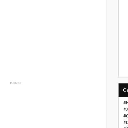
Publicité
#I
#J
#C
#D