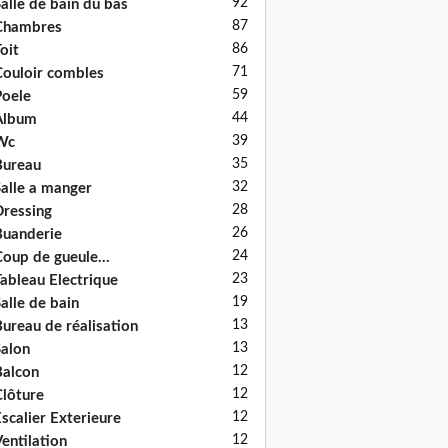
92
alle de bain du bas
87
Chambres
86
oit
71
ouloir combles
59
oele
44
Album
39
Wc
35
Bureau
32
alle a manger
28
ressing
26
uanderie
24
oup de gueule...
23
ableau Electrique
19
alle de bain
13
ureau de réalisation
13
alon
12
alcon
12
lôture
12
scalier Exterieure
12
entilation