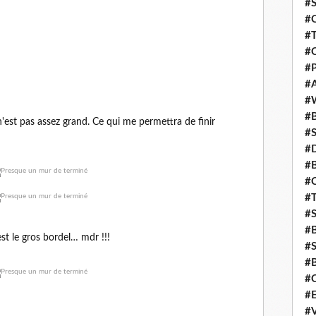
#S
#
#T
#C
#P
#
#
#
est pas assez grand. Ce qui me permettra de finir
#S
#D
#B
#C
#T
#S
#B
st le gros bordel… mdr !!!
#S
#B
#C
#E
#V