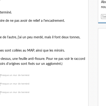
Abo
nou
 terminé.
E
oire de ne pas avoir de relief a l'encadrement.
m
a
i
l
ce de l'autre, j'ai un peu merdé, mais il font deux tonnes,
es sont collées au MAP, ainsi que les miroirs.
-dessus, une feuille anti-fissure. Pour ne pas voir le raccord
oirs d'origines sont fixés sur un aggloméré.)